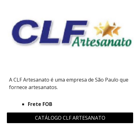
A C
LF Artesanato
é uma empresa de São Paulo que
fornece a
rtesanatos
.
Frete FOB
CATÁLOGO CLF ARTESANATO