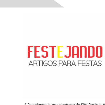
A F
estejando
é uma empresa de São Paulo qu